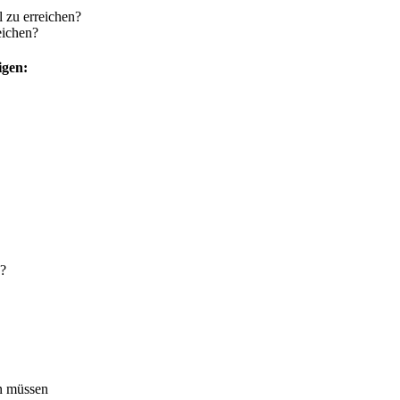
l zu erreichen?
eichen?
igen:
n?
en müssen