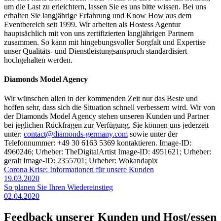
um die Last zu erleichtern, lassen Sie es uns bitte wissen. Bei uns
erhalten Sie langjährige Erfahrung und Know How aus dem
Eventbereich seit 1999. Wir arbeiten als Hostess Agentur
hauptsächlich mit von uns zertifizierten langjährigen Partnern
zusammen. So kann mit hingebungsvoller Sorgfalt und Expertise
unser Qualitäts- und Dienstleistungsanspruch standardisiert
hochgehalten werden.
Diamonds Model Agency
Wir wünschen allen in der kommenden Zeit nur das Beste und
hoffen sehr, dass sich die Situation schnell verbessern wird. Wir von
der Diamonds Model Agency stehen unseren Kunden und Partner
bei jeglichen Rückfragen zur Verfügung. Sie können uns jederzeit
unter:
contact@diamonds-germany.com
sowie unter der
Telefonnummer: +49 30 6163 5369 kontaktieren. Image-ID:
4960246; Urheber: TheDigitalArtist Image-ID: 4951621; Urheber:
geralt Image-ID: 2355701; Urheber: Wokandapix
Corona Krise: Informationen für unsere Kunden
19.03.2020
So planen Sie Ihren Wiedereinstieg
02.04.2020
Feedback unserer Kunden und Host/essen