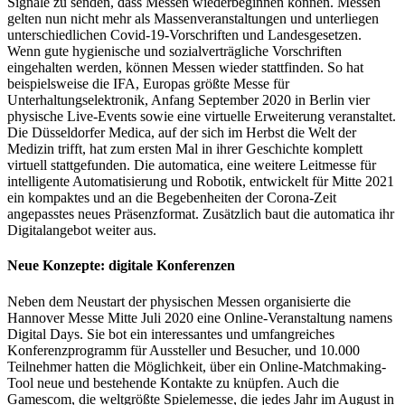
Signale zu senden, dass Messen wiederbeginnen können. Messen
gelten nun nicht mehr als Massenveranstaltungen und unterliegen
unterschiedlichen Covid-19-Vorschriften und Landesgesetzen.
Wenn gute hygienische und sozialverträgliche Vorschriften
eingehalten werden, können Messen wieder stattfinden. So hat
beispielsweise die IFA, Europas größte Messe für
Unterhaltungselektronik, Anfang September 2020 in Berlin vier
physische Live-Events sowie eine virtuelle Erweiterung veranstaltet.
Die Düsseldorfer Medica, auf der sich im Herbst die Welt der
Medizin trifft, hat zum ersten Mal in ihrer Geschichte komplett
virtuell stattgefunden. Die automatica, eine weitere Leitmesse für
intelligente Automatisierung und Robotik, entwickelt für Mitte 2021
ein kompaktes und an die Begebenheiten der Corona-Zeit
angepasstes neues Präsenzformat. Zusätzlich baut die automatica ihr
Digitalangebot weiter aus.
Neue Konzepte: digitale Konferenzen
Neben dem Neustart der physischen Messen organisierte die
Hannover Messe Mitte Juli 2020 eine Online-Veranstaltung namens
Digital Days. Sie bot ein interessantes und umfangreiches
Konferenzprogramm für Aussteller und Besucher, und 10.000
Teilnehmer hatten die Möglichkeit, über ein Online-Matchmaking-
Tool neue und bestehende Kontakte zu knüpfen. Auch die
Gamescom, die weltgrößte Spielemesse, die jedes Jahr im August in